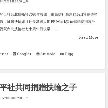
/04/2018 11:30:00 上午
的母社台北扶輪社70週年授證，由高雄社趙建銘Jeff社長帶領
賀，國際扶輪總社社長當選人RIPE Mark賢伉儷也特別蒞台
賀台北扶輪社七十歲生日快樂。 ...
Read More
tter
Google+
Stumble
Digg
平社共同捐贈扶輪之子
/02/2018 08:12:00 下午