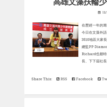
高雄文藻扶輪少
12/
在歷經一年的籌
今日在文藻外語
3510地區大家
總監PP Diam
Richard也
長、下下屆社長
Share This:
RSS
Facebook
Twi