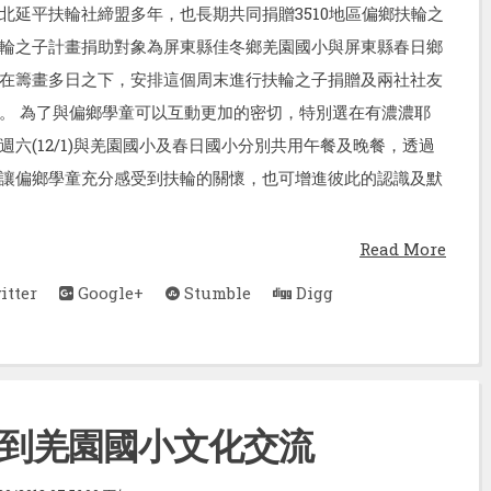
北延平扶輪社締盟多年，也長期共同捐贈3510地區偏鄉扶輪之
輪之子計畫捐助對象為屏東縣佳冬鄉羌園國小與屏東縣春日鄉
在籌畫多日之下，安排這個周末進行扶輪之子捐贈及兩社社友
。 為了與偏鄉學童可以互動更加的密切，特別選在有濃濃耶
週六(12/1)與羌園國小及春日國小分別共用午餐及晚餐，透過
讓偏鄉學童充分感受到扶輪的關懷，也可增進彼此的認識及默
Read More
tter
Google+
Stumble
Digg
生到羌園國小文化交流