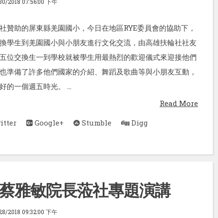
/30/2018 07:56:00 下午
社贊助的屏東縣羌園國小，今日在地區RYE委員會的協助下，
換學生到羌園國小與小朋友進行文化交流，由高雄扶輪社社友
五位交換生一到學校就被學生用最熱烈的歡迎儀式來迎接他們
也準備了許多他們國家的介紹、舞蹈及歌曲等與小朋友互動，
的一個週五時光。 ...
Read More
tter
Google+
Stumble
Digg
蔡雅敏院長蒞社專題演講
/28/2018 09:32:00 下午