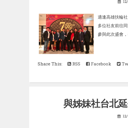
12
適逢高雄扶輪社
多位社友前往同
參與此次盛會，祝
Share This:
RSS
Facebook
Twi
與姊妹社台北延
12