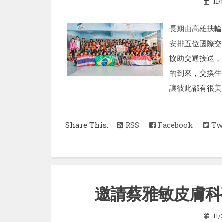
11
長期由高雄扶輪
安排五位國際交
協助交通接送，
的到來，交換生
讓彼此都有很美好
Share This:
RSS
Facebook
Twi
邀請蔡雅敏皮膚科
11