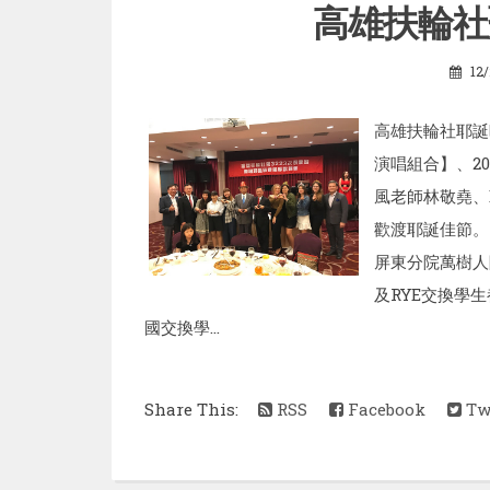
高雄扶輪社
12
高雄扶輪社耶誕
演唱組合】、2
風老師林敬堯、
歡渡耶誕佳節。
屏東分院萬樹人
及RYE交換學生
國交換學...
Share This:
RSS
Facebook
Twi