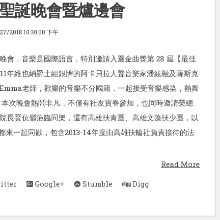
聖誕晚會暨爐邊會
/27/2018 10:30:00 下午
晚會，音樂是國際語言，特別邀請入圍金曲獎第 28 屆【最佳
011年維也納爵士組銀牌的阿卡貝拉人聲音樂家潘絃融及薩斯克
Emma老師，歡樂的音樂不分國籍，一起接受音樂感染，熱舞
 本次晚會熱鬧非凡，不僅有社友寶眷參加，也同時邀請榮總
院長賢伉儷蒞臨同樂，還有高雄扶青團、高雄文藻扶少團，以
都來一起同歡，包含2013-14年度由高雄扶輪社負責接待的法
Read More
tter
Google+
Stumble
Digg