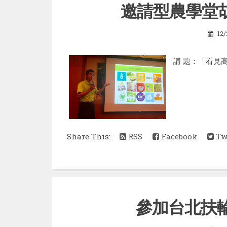
邀請型農學堂
12/
講 題：「看見高
Share This:
RSS
Facebook
Twi
參加台北扶