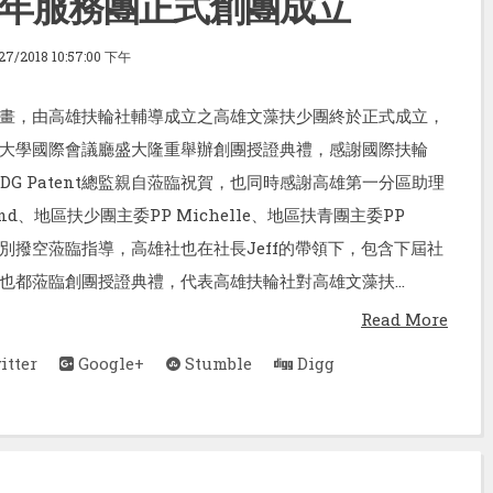
年服務團正式創團成立
27/2018 10:57:00 下午
畫，由高雄扶輪社輔導成立之高雄文藻扶少團終於正式成立，
大學國際會議廳盛大隆重舉辦創團授證典禮，感謝國際扶輪
長DG Patent總監親自蒞臨祝賀，也同時感謝高雄第一分區助理
ond、地區扶少團主委PP Michelle、地區扶青團主委PP
都特別撥空蒞臨指導，高雄社也在社長Jeff的帶領下，包含下屆社
也都蒞臨創團授證典禮，代表高雄扶輪社對高雄文藻扶...
Read More
tter
Google+
Stumble
Digg