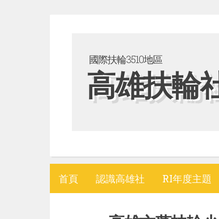
S
k
i
國際扶輪3510地區
p
高雄扶輪
t
o
c
o
n
t
e
首頁
認識高雄社
RI年度主題
n
t