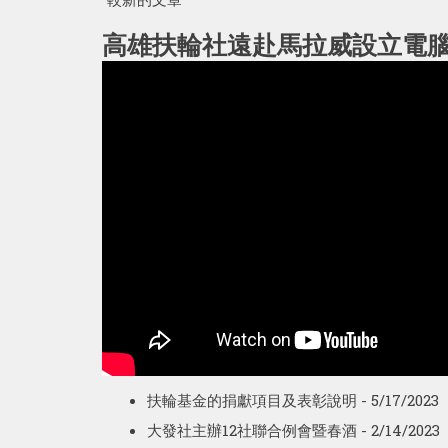
高雄扶輪社遠赴馬拉威設立電
扶輪基金的捐獻項目及表彰說明
- 5/17/2023
大發社主辦12社聯合例會暨春酒
- 2/14/2023