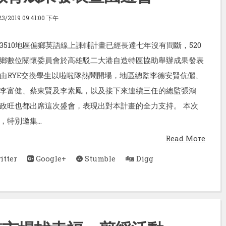
23/2019 09:41:00 下午
3510地區偏鄉英語線上課輔計畫已經長達七年沒有間斷，520
鄉數位關懷委員會於高雄駁二大港自造特區協助舉辦成果發表
由RYE交換學生以啦啦隊熱鬧開場，地區總監李德安賢伉儷、
李富健、蔡東賢及李素鳳，以及接下來連續三任的總監張鴻
政旺也都出席這次盛會，表現出對本計畫的全力支持。 本次
特別邀集...
Read More
tter
Google+
Stumble
Digg