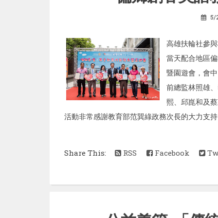
5/
高雄扶輪社參與
當天配合地區偏
暨園遊會，會中
前總監林照雄、
熙、邱崑和及蔡
活動非常感謝教育部范巽綠政務次長的大力支持，
Share This:
RSS
Facebook
Twi