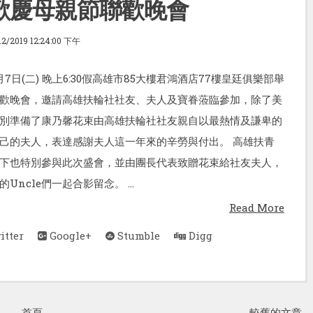
歡慶母親節聯歡晚會
12/2019 12:24:00 下午
7日(二) 晚上6:30假高雄市85大樓君鴻酒店77樓皇廷俱樂部舉
歡晚會，邀請高雄扶輪社社友、夫人及寶眷蒞臨參加，除了美
別準備了康乃馨花束由高雄扶輪社社友親自以最熱情及謙卑的
己的夫人，表達感謝夫人這一年來的辛勞與付出。 高雄扶青
下也特別參與此次盛會，並由團長代表致贈花束給社友夫人，
Uncle們一起合影留念。 ...
Read More
tter
Google+
Stumble
Digg
首頁
較舊的文章