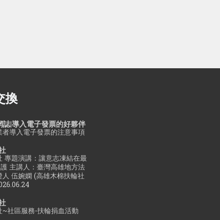
交換
網誌|導入電子發票的好夥伴
業者導入電子發票的注意事項
社
社 專題演講：讓意志凍結在最
護 主講人：臺灣高雄地方法
人 伍婉嫻 (高雄木棉扶輪社
026.06.24
社
~社區服務-扶輪捐血活動