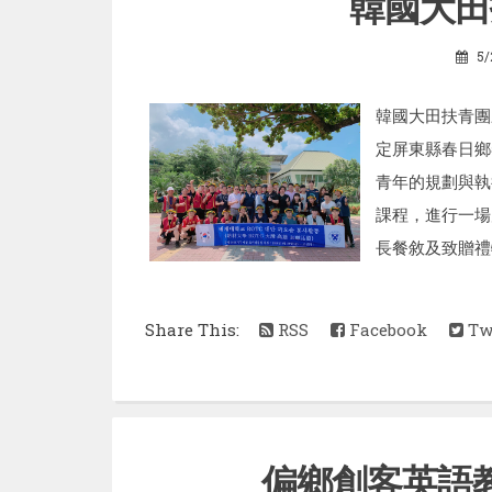
韓國大田
5/
韓國大田扶青團
定屏東縣春日鄉
青年的規劃與執
課程，進行一場
長餐敘及致贈禮物。
Share This:
RSS
Facebook
Twi
偏鄉創客英語