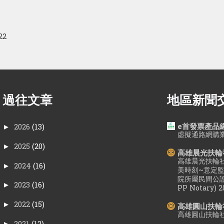
22
過往文章
地區新聞
e首發票產品
2026
(13)
►
虛擬通路網購
2025
(20)
►
高雄晨光扶輪
高雄晨光扶輪
2024
(16)
►
美時刻~意定監
院所屬民間公證
2023
(16)
►
PP Notary) 2
2022
(15)
►
高雄圓山扶輪
高雄圓山扶輪社
2021
(12)
►