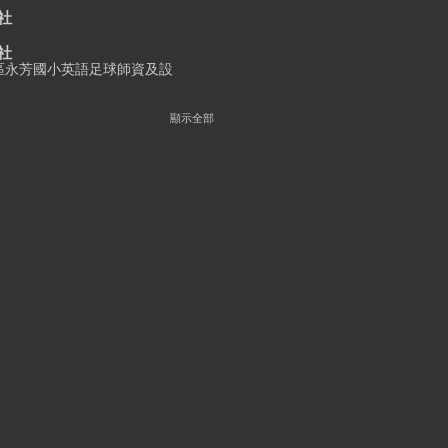
社
社
區永芳國小英語足球師資及設
顯示全部