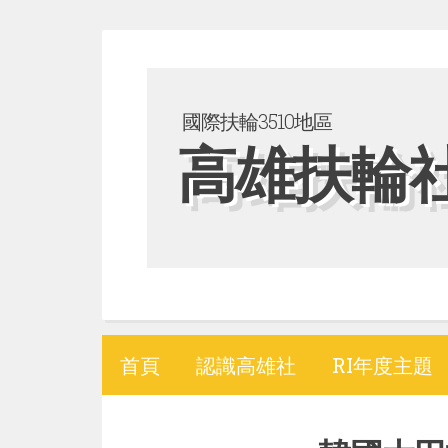
S
k
i
國際扶輪3510地區
p
高雄扶輪
t
o
c
o
n
t
e
首頁
認識高雄社
RI年度主題
n
t