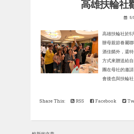
高雄扶輪社
5/
高雄扶輪社於5月
辦母親節眷屬聯
酒佳餚外，還特
方式來贈送給自
團在母社的邀請
會後也與扶輪社的
Share This:
RSS
Facebook
Twi
較新的文章