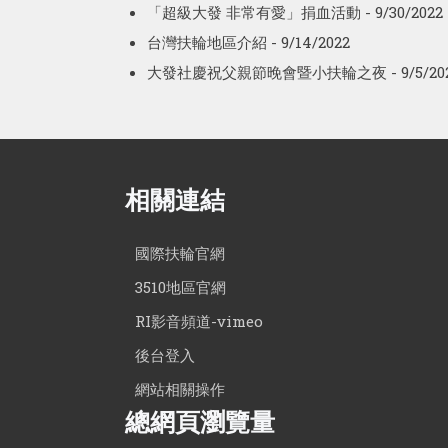
「超級大發 非常有愛」捐血活動
- 9/30/2022
台灣扶輪地區介紹
- 9/14/2022
大發社慶祝父親節晚會暨小扶輪之夜
- 9/5/20
相關連結
國際扶輪官網
3510地區官網
RI影音頻道-vimeo
後台登入
網站相關操作
總網頁瀏覽量