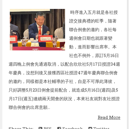
時序進入五月就是各社授
證交接典禮的旺季，隨著
聯合例會的邀約，各社每
週例會日期也就跟著變
動，進而影響出席率。本
社也不例外，原訂5月16日
週四晚上例會先通過取消，以配合欣欣社5月17日授證34週
年慶典，沒想到後又接獲西區社授證47週年慶典聯合例會
的邀約，同樣都是本社輔導的子社，自是不可厚此薄彼，
只好調整5月23日例會提前配合，就造成5月16日(週四)及5
月17日(週五)連續兩天開會的狀況，本來社友就對友社授證
聯合例會的出席意願...
Read More
Share This:
RSS
Facebook
Twitter