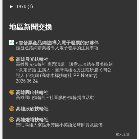
1970
(1)
►
地區新聞交換
e首發票產品網誌|導入電子發票的好夥伴
虛擬通路網購業者導入電子發票的注意事項
高雄晨光扶輪社
高雄晨光扶輪社 專題演講：讓意志凍結在最美時刻
~意定監護 主講人：臺灣高雄地方法院所屬民間公
證人 伍婉嫻 (高雄木棉扶輪社 PP Notary)
2026.06.24
高雄圓山扶輪社
高雄圓山扶輪社~社區服務-扶輪捐血活動
高雄欣欣扶輪社
高雄燈塔扶輪社
贊助高雄大寮區永芳國小英語足球師資及設備
顯示全部