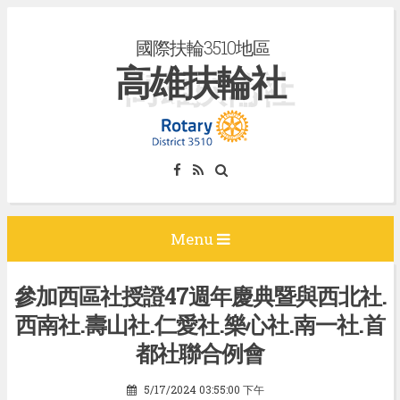
S
國際扶輪3510地區
k
高雄扶輪社
i
p
t
o
c
o
n
Menu
t
e
參加西區社授證47週年慶典暨與西北社.
n
西南社.壽山社.仁愛社.樂心社.南一社.首
t
都社聯合例會
5/17/2024 03:55:00 下午