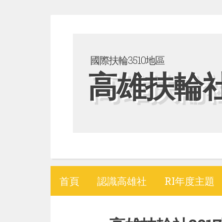
S
k
i
國際扶輪3510地區
p
高雄扶輪
t
o
c
o
n
t
e
首頁
認識高雄社
RI年度主題
n
t