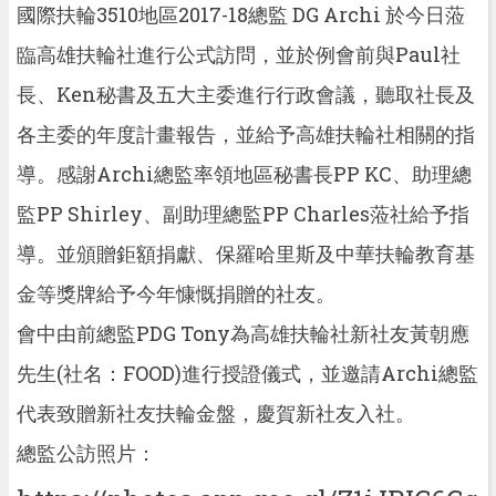
國際扶輪3510地區2017-18總監 DG Archi 於今日蒞
臨高雄扶輪社進行公式訪問，並於例會前與Paul社
長、Ken秘書及五大主委進行行政會議，聽取社長及
各主委的年度計畫報告，並給予高雄扶輪社相關的指
導。感謝Archi總監率領地區秘書長PP KC、助理總
監PP Shirley、副助理總監PP Charles蒞社給予指
導。並頒贈鉅額捐獻、保羅哈里斯及中華扶輪教育基
金等獎牌給予今年慷慨捐贈的社友。
會中由前總監PDG Tony為高雄扶輪社新社友黃朝應
先生(社名：FOOD)進行授證儀式，並邀請Archi總監
代表致贈新社友扶輪金盤，慶賀新社友入社。
總監公訪照片：