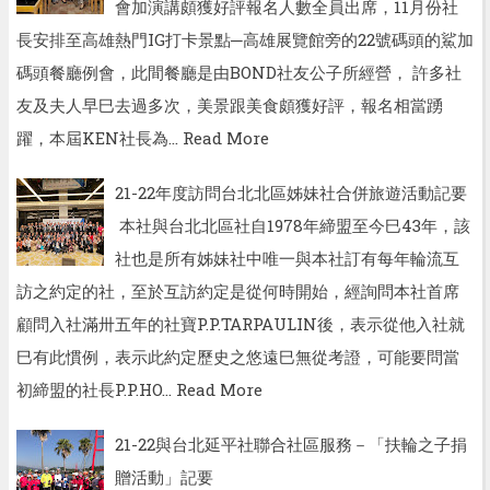
會加演講頗獲好評報名人數全員出席，11月份社
長安排至高雄熱門IG打卡景點─高雄展覽館旁的22號碼頭的鯊加
碼頭餐廳例會，此間餐廳是由BOND社友公子所經營， 許多社
友及夫人早巳去過多次，美景跟美食頗獲好評，報名相當踴
躍，本屆KEN社長為…
Read More
21-22年度訪問台北北區姊妹社合併旅遊活動記要
本社與台北北區社自1978年締盟至今巳43年，該
社也是所有姊妹社中唯一與本社訂有每年輪流互
訪之約定的社，至於互訪約定是從何時開始，經詢問本社首席
顧問入社滿卅五年的社寶P.P.TARPAULIN後，表示從他入社就
巳有此慣例，表示此約定歷史之悠遠巳無從考證，可能要問當
初締盟的社長P.P.HO…
Read More
21-22與台北延平社聯合社區服務－「扶輪之子捐
贈活動」記要