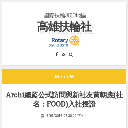
S
國際扶輪3510地區
k
高雄扶輪社
i
p
t
o
c
o
n
Menu
t
e
Archi總監公式訪問與新社友黃朝應(社
n
名：FOOD)入社授證
t
8/01/2017 08:28:00 下午