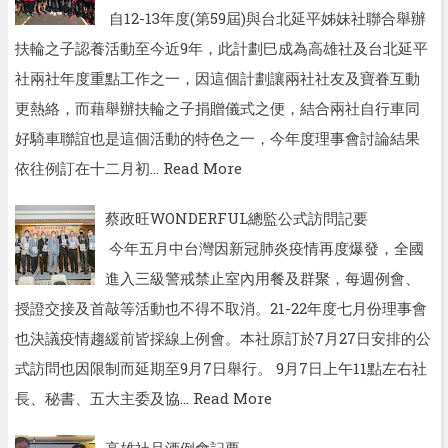
自12-13年度(第59屆)與台北延平姊妹社聯合舉辦
扶輪之子認養活動至今近9年，此計劃巳成為高雄社及台北延平
社兩社年度重點工作之一，因這個計劃讓兩社社友及寶眷互動
更熱絡，而藉舉辦扶輪之子捐贈儀式之便，結合兩社自行車同
好騎車聯誼也是這個活動的特色之一，今年度理事會討論結果
依往例訂在十二月初…
Read More
蔡政旺WONDERFUL總監公式訪問記要
今年五月中台灣因新冠肺炎疫情再度爆發，全國
進入三級警戒禁止室內用餐及群聚，每週例會、
授證交接及首敲等活動也不得不取消。21-22年度七月份理事會
也決議疫情趨緩前皆採線上例會。本社原訂於7月27日安排的公
式訪問也因限制而延期至9月7日舉行。 9月7日上午11點左右社
長、秘書、五大主委及協…
Read More
高雄社品酒例會記要