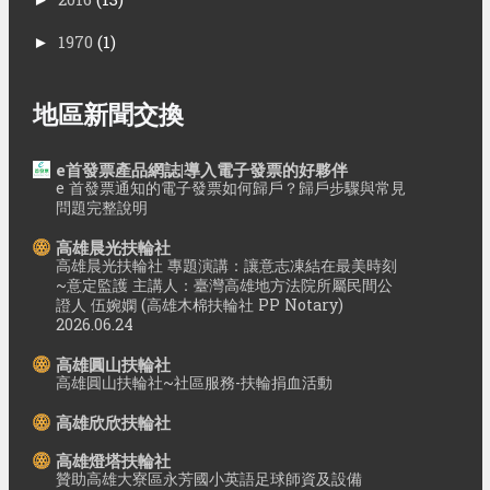
1970
(1)
►
地區新聞交換
e首發票產品網誌|導入電子發票的好夥伴
e 首發票通知的電子發票如何歸戶？歸戶步驟與常見
問題完整說明
高雄晨光扶輪社
高雄晨光扶輪社 專題演講：讓意志凍結在最美時刻
~意定監護 主講人：臺灣高雄地方法院所屬民間公
證人 伍婉嫻 (高雄木棉扶輪社 PP Notary)
2026.06.24
高雄圓山扶輪社
高雄圓山扶輪社~社區服務-扶輪捐血活動
高雄欣欣扶輪社
高雄燈塔扶輪社
贊助高雄大寮區永芳國小英語足球師資及設備