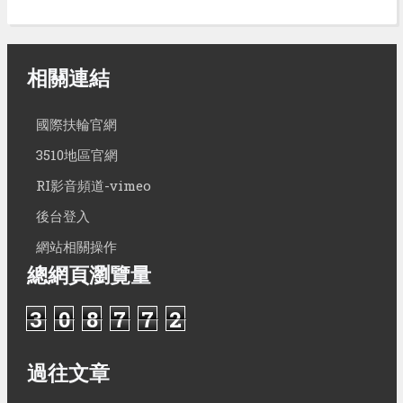
相關連結
國際扶輪官網
3510地區官網
RI影音頻道-vimeo
後台登入
網站相關操作
總網頁瀏覽量
3
0
8
7
7
2
過往文章