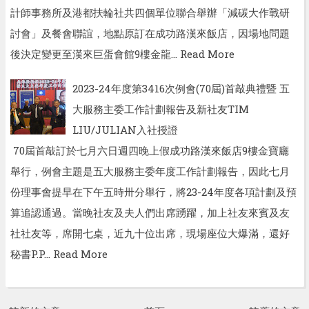
計師事務所及港都扶輪社共四個單位聯合舉辦「減碳大作戰研
討會」及餐會聯誼，地點原訂在成功路漢來飯店，因場地問題
後決定變更至漢來巨蛋會館9樓金龍…
Read More
2023-24年度第3416次例會(70屆)首敲典禮暨 五
大服務主委工作計劃報告及新社友TIM
LIU/JULIAN入社授證
70屆首敲訂於七月六日週四晚上假成功路漢來飯店9樓金寶廳
舉行，例會主題是五大服務主委年度工作計劃報告，因此七月
份理事會提早在下午五時卅分舉行，將23-24年度各項計劃及預
算追認通過。當晚社友及夫人們出席踴躍，加上社友來賓及友
社社友等，席開七桌，近九十位出席，現場座位大爆滿，還好
秘書P.P…
Read More