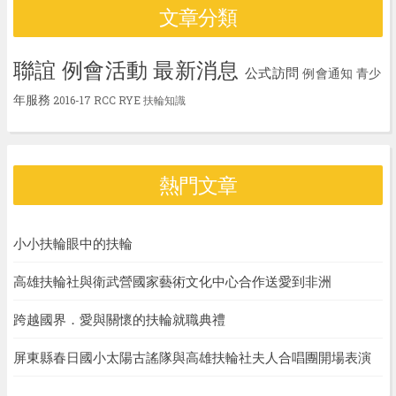
文章分類
聯誼
例會活動
最新消息
公式訪問
例會通知
青少
年服務
2016-17
RCC
RYE
扶輪知識
熱門文章
小小扶輪眼中的扶輪
高雄扶輪社與衛武營國家藝術文化中心合作送愛到非洲
跨越國界．愛與關懷的扶輪就職典禮
屏東縣春日國小太陽古謠隊與高雄扶輪社夫人合唱團開場表演