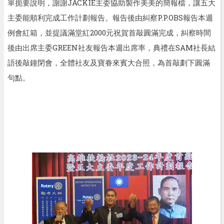
單扼要說明，謝謝
JACKIE
主委協助製作美美的簡報檔，讓五大
主委能順利完成工作計劃報告。報告後由糾察
P.P.OBS
報告本週
例會紅箱，並提議滿堂紅
2000
元祝賀首敲圓滿完成，糾察時間
後由出席主委
GREEN
社友報告本週出席率
，
典禮在
SAM
社長結
語後
敲鐘閉會，全體社友及寶眷來賓大合照，為首敲劃下圓滿
句點。