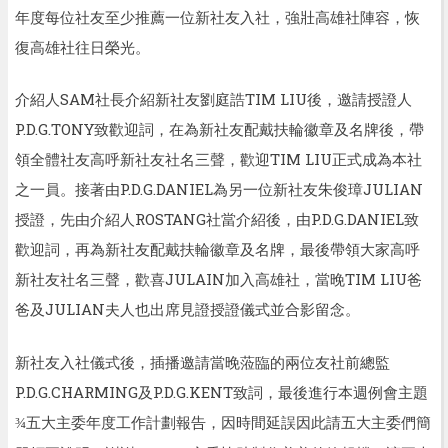
年度每位社友至少推薦一位新社友入社，強壯高雄社陣容，恢
復高雄社往日榮光。
介紹人
SAM
社長介紹新社友劉庭誥
TIM LIU
後，邀請授證人
P.D.G.TONY
致歡迎詞，在為新社友配戴扶輪徽章及名牌後，帶
領全體社友高呼新社友社名三聲，歡迎
TIM LIU
正式成為本社
之一員。接著由
P.D.G.DANIEL
為另一位新社友朱俊璋
JULIAN
授證，先由介紹人
ROSTANG
社當介紹後，由
P.D.G.DANIEL
致
歡迎詞，再為新社友配戴扶輪徽章及名牌，最後帶領大家高呼
新社友社名三聲，歡喜
JULAIN
加入高雄社，當晚
TIM LIU
爸
爸及
JULIAN
夫人也出席見證授證儀式並合影留念。
新社友入社儀式後
，插播
邀請當晚蒞臨的兩位友社前總監
P.D.G.CHARMING
及
P.D.G.KENT
致詞
，
最後進行本週例會主題
五大主委年度工作計劃報告，因時間延誤因此請五大主委們簡
¾