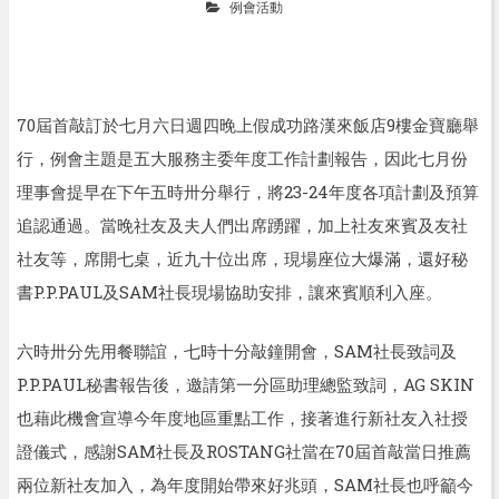
例會活動
70
屆首敲訂於七月六日週四晚上假成功路漢來飯店
9
樓金寶廳舉
行，例會主題是五大服務主委年度工作計劃報告，因此七月份
理事會提早在下午五時卅分舉行，將
23-24
年度各項計劃及預算
追認通過。當晚社友及夫人們出席踴躍，加上社友來賓及友社
社友等，席開七桌，近九十位出席，現場座位大爆滿，還好秘
書
P.P.PAUL
及
SAM
社長現場協助安排，讓來賓順利入座。
六時卅分先用餐聯誼，七時十分敲鐘開會，
SAM
社長致詞及
P.P.PAUL
秘書報告後，邀請第一分區助理總監致詞，
AG SKIN
也藉此機會宣導今年度地區重點工作，接著進行新社友入社授
證儀式，感謝
SAM
社長及
ROSTANG
社當在
70
屆首敲當日推薦
兩位新社友加入，為年度開始帶來好兆頭，
SAM
社長也呼籲今