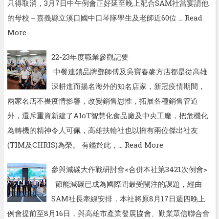
只得取消，3月7日中午例會正好延至晚上配合SAM社當宴請他
的母校－嘉義縣立溪口國中口琴隊學生及老師近60位 …
Read
More
22-23年度職業參觀記要
中餐連鎖品牌鄧師傅及吳寶春麥方店都是從高雄
深耕進而揚名海外的知名店家，新冠疫情期間，
兩家名店不畏疫情影響，改變銷售思惟，拓展各種銷售管道
外，還斥重資新建了AIoT智慧化食品廠及中央工廠，把危機化
為轉機的精神令人可佩，高雄扶輪社也以擁有兩位傑出社友
(TIM及CHRIS)為榮。 有鑑於此，…
Read More
參與減碳大作戰研討會<合併本社第3421次例會>
節能減碳已成為國際間最受關注的課題，經由
SAM社長牽線安排，本社將原8月17日週四晚上
例會提前至8月16日，與高雄市產業發展協會、勤業眾信聯合會