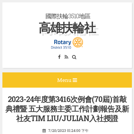
S
國際扶輪3510地區
k
高雄扶輪社
i
p
t
o
c
o
n
Menu
t
e
2023-24年度第3416次例會(70屆)首敲
n
典禮暨 五大服務主委工作計劃報告及新
t
社友TIM LIU/JULIAN入社授證
7/20/2023 01:24:00 下午