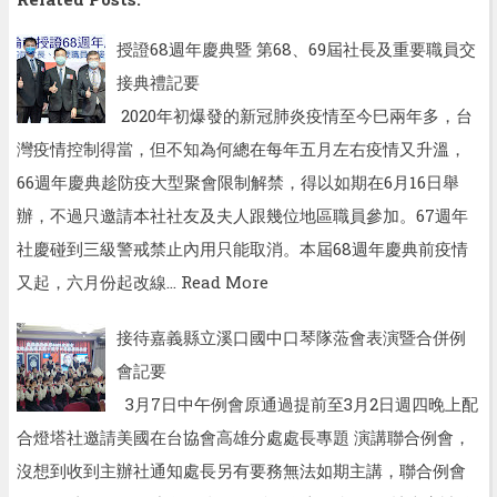
授證68週年慶典暨 第68、69屆社長及重要職員交
接典禮記要
2020年初爆發的新冠肺炎疫情至今巳兩年多，台
灣疫情控制得當，但不知為何總在每年五月左右疫情又升溫，
66週年慶典趁防疫大型聚會限制解禁，得以如期在6月16日舉
辦，不過只邀請本社社友及夫人跟幾位地區職員參加。67週年
社慶碰到三級警戒禁止內用只能取消。本屆68週年慶典前疫情
又起，六月份起改線…
Read More
接待嘉義縣立溪口國中口琴隊蒞會表演暨合併例
會記要
3月7日中午例會原通過提前至3月2日週四晚上配
合燈塔社邀請美國在台協會高雄分處處長專題 演講聯合例會，
沒想到收到主辦社通知處長另有要務無法如期主講，聯合例會